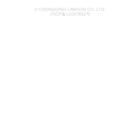
© CHONGQING LAWSON CO.,LTD.
沪ICP备12047692号