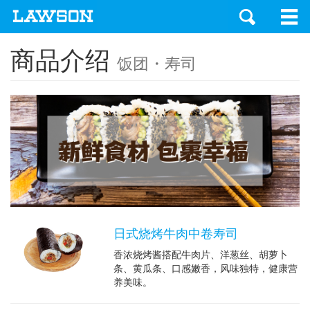
商品介绍
饭团・寿司
日式烧烤牛肉中卷寿司
香浓烧烤酱搭配牛肉片、洋葱丝、胡萝卜
条、黄瓜条、口感嫩香，风味独特，健康营
养美味。