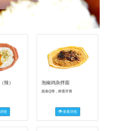
（辣）
泡椒鸡杂拌面
面条Q弹，鲜香开胃
详情
查看详情