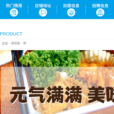
brand
供应商咨询
dealer
联系我们
contact us
PRODUCT
盒饭・调理面・粥