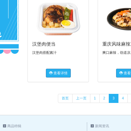
汉堡肉便当
重庆风味麻辣
汉堡肉搭配酱汁
爽口麻辣，劲道凉
查看详情
查看
首页
上一页
1
2
3
4
商品特辑
新闻资讯