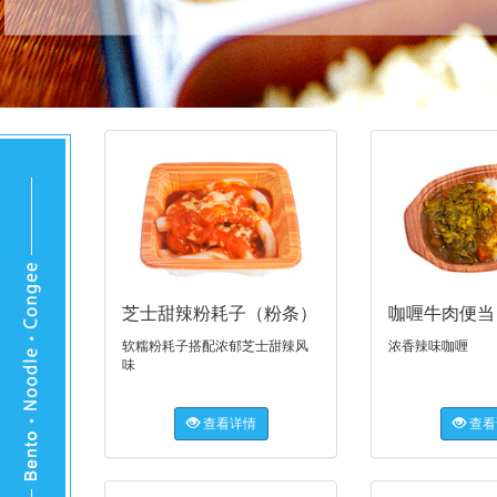
芝士甜辣粉耗子（粉条）
咖喱牛肉便当
软糯粉耗子搭配浓郁芝士甜辣风
浓香辣味咖喱
味
查看详情
查看